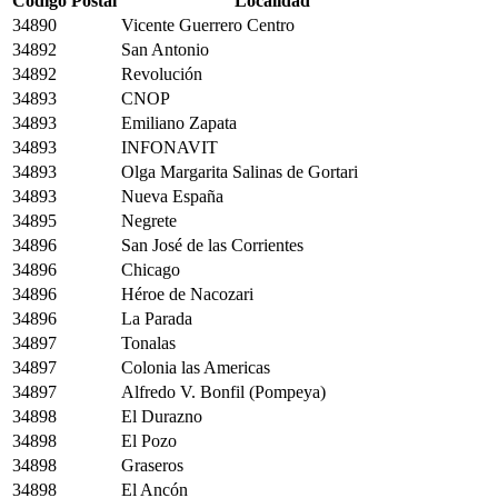
Código Postal
Localidad
34890
Vicente Guerrero Centro
34892
San Antonio
34892
Revolución
34893
CNOP
34893
Emiliano Zapata
34893
INFONAVIT
34893
Olga Margarita Salinas de Gortari
34893
Nueva España
34895
Negrete
34896
San José de las Corrientes
34896
Chicago
34896
Héroe de Nacozari
34896
La Parada
34897
Tonalas
34897
Colonia las Americas
34897
Alfredo V. Bonfil (Pompeya)
34898
El Durazno
34898
El Pozo
34898
Graseros
34898
El Ancón