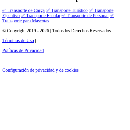
✅ Transporte de Carga
✅ Transporte Turístico
✅ Transporte
Ejecutivo
✅ Transporte Escolar
✅ Transporte de Personal
✅
Transporte para Mascotas
© Copyright 2019 - 2026 | Todos los Derechos Reservados
Términos de Uso
|
Políticas de Privacidad
Configuración de privacidad y de cookies