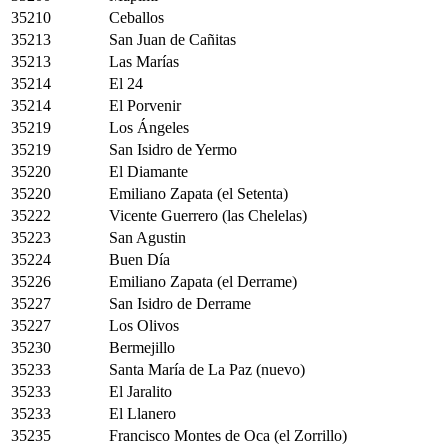
35210
Ceballos
35213
San Juan de Cañitas
35213
Las Marías
35214
El 24
35214
El Porvenir
35219
Los Ángeles
35219
San Isidro de Yermo
35220
El Diamante
35220
Emiliano Zapata (el Setenta)
35222
Vicente Guerrero (las Chelelas)
35223
San Agustin
35224
Buen Día
35226
Emiliano Zapata (el Derrame)
35227
San Isidro de Derrame
35227
Los Olivos
35230
Bermejillo
35233
Santa María de La Paz (nuevo)
35233
El Jaralito
35233
El Llanero
35235
Francisco Montes de Oca (el Zorrillo)