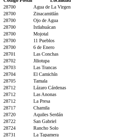
Código Postal
Localidad
28700
Agua de La Virgen
28700
Zinacamitlán
28700
Ojo de Agua
28700
Ixtlahuácan
28700
Mojotal
28700
11 Pueblos
28700
6 de Enero
28701
Las Conchas
28702
Jiliotupa
28703
Las Trancas
28704
El Camichín
28705
Tamala
28712
Lázaro Cárdenas
28712
Las Anonas
28712
La Presa
28717
Chamila
28720
Aquiles Serdán
28722
San Gabriel
28724
Rancho Solo
28731
La Tapamera