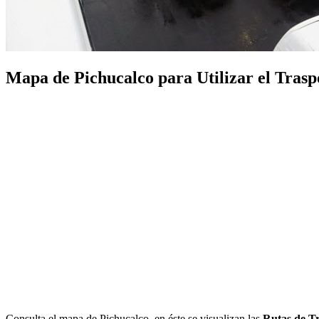
Mapa de Pichucalco para Utilizar el Traspo
Consulta el mapa de Pichucalco, en éste se visualizan las
Rutas de Tr