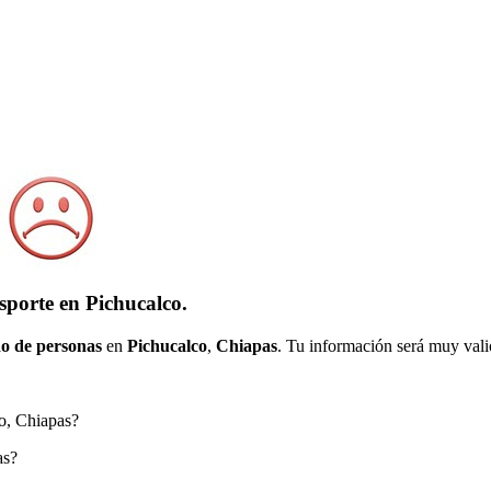
sporte en Pichucalco.
o de personas
en
Pichucalco
,
Chiapas
. Tu información será muy valio
co, Chiapas?
as?