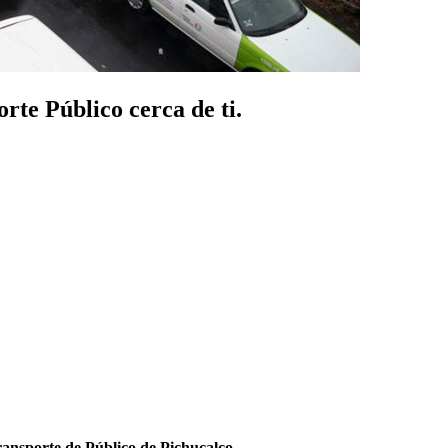
rte Público cerca de ti.
ansporte de Público de Pichucalco
.