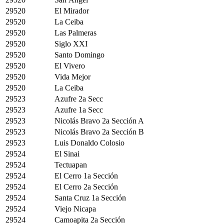
29520
El Mirador
29520
La Ceiba
29520
Las Palmeras
29520
Siglo XXI
29520
Santo Domingo
29520
El Vivero
29520
Vida Mejor
29520
La Ceiba
29523
Azufre 2a Secc
29523
Azufre 1a Secc
29523
Nicolás Bravo 2a Sección A
29523
Nicolás Bravo 2a Sección B
29523
Luis Donaldo Colosio
29524
El Sinai
29524
Tectuapan
29524
El Cerro 1a Sección
29524
El Cerro 2a Sección
29524
Santa Cruz 1a Sección
29524
Viejo Nicapa
29524
Camoapita 2a Sección