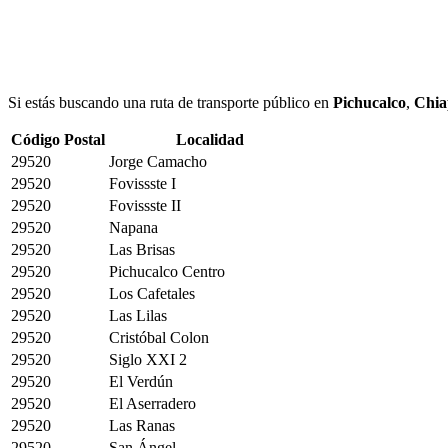
Si estás buscando una ruta de transporte público en
Pichucalco
,
Chia
Código Postal
Localidad
29520
Jorge Camacho
29520
Fovissste I
29520
Fovissste II
29520
Napana
29520
Las Brisas
29520
Pichucalco Centro
29520
Los Cafetales
29520
Las Lilas
29520
Cristóbal Colon
29520
Siglo XXI 2
29520
El Verdún
29520
El Aserradero
29520
Las Ranas
29520
San Ángel