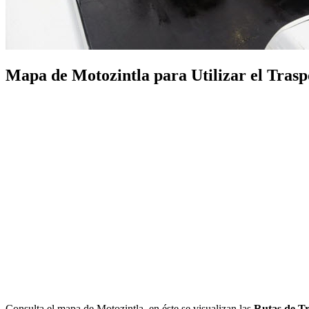
Mapa de Motozintla para Utilizar el Traspo
Consulta el mapa de Motozintla, en éste se visualizan las
Rutas de Tr