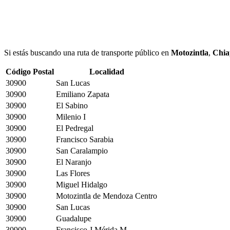
Si estás buscando una ruta de transporte público en
Motozintla
,
Chia
Código Postal
Localidad
30900
San Lucas
30900
Emiliano Zapata
30900
El Sabino
30900
Milenio I
30900
El Pedregal
30900
Francisco Sarabia
30900
San Caralampio
30900
El Naranjo
30900
Las Flores
30900
Miguel Hidalgo
30900
Motozintla de Mendoza Centro
30900
San Lucas
30900
Guadalupe
30900
Francisco J Mérida M