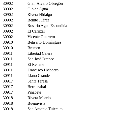
30902
Gral. Álvaro Obregón
30902
Ojo de Agua
30902
Rivera Hidalgo
30902
Benito Juárez
30902
Rosario Agua Escondida
30902
El Carrizal
30902
Vicente Guerrero
30910
Belisario Domínguez
30910
Bremen
30911
Libertad Calera
30911
San José Ixtepec
30911
El Remate
30911
Francisco I Madero
30911
Llano Grande
30917
Santa Teresa
30917
Berriozabal
30917
Pinabete
30918
Rivera Morelos
30918
Buenavista
30918
San Antonio Tuixcum