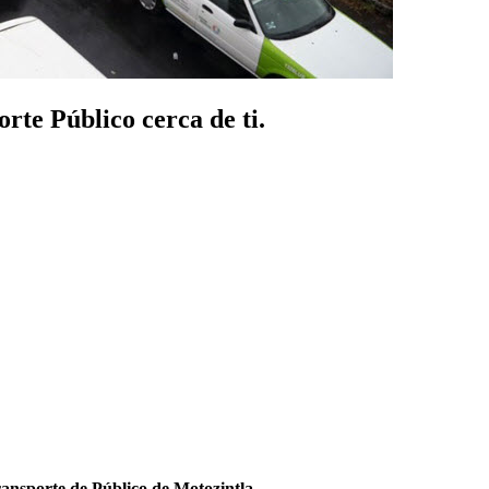
rte Público cerca de ti.
ansporte de Público de Motozintla
.