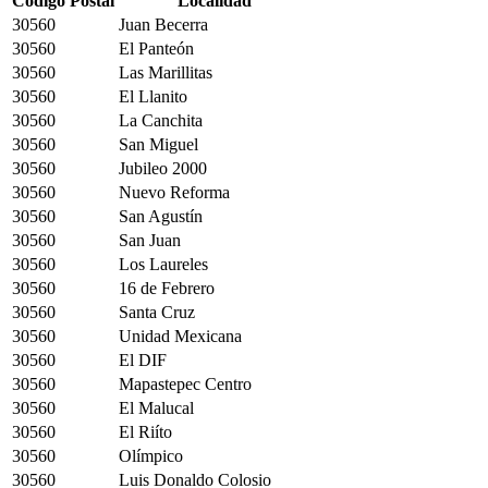
Código Postal
Localidad
30560
Juan Becerra
30560
El Panteón
30560
Las Marillitas
30560
El Llanito
30560
La Canchita
30560
San Miguel
30560
Jubileo 2000
30560
Nuevo Reforma
30560
San Agustín
30560
San Juan
30560
Los Laureles
30560
16 de Febrero
30560
Santa Cruz
30560
Unidad Mexicana
30560
El DIF
30560
Mapastepec Centro
30560
El Malucal
30560
El Riíto
30560
Olímpico
30560
Luis Donaldo Colosio