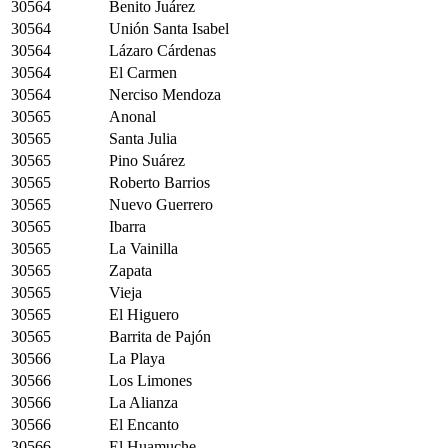
30564
Benito Juárez
30564
Unión Santa Isabel
30564
Lázaro Cárdenas
30564
El Carmen
30564
Nerciso Mendoza
30565
Anonal
30565
Santa Julia
30565
Pino Suárez
30565
Roberto Barrios
30565
Nuevo Guerrero
30565
Ibarra
30565
La Vainilla
30565
Zapata
30565
Vieja
30565
El Higuero
30565
Barrita de Pajón
30566
La Playa
30566
Los Limones
30566
La Alianza
30566
El Encanto
30566
El Huamuche