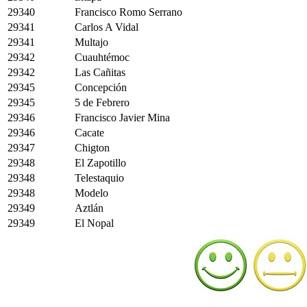
29340
Francisco Romo Serrano
29341
Carlos A Vidal
29341
Multajo
29342
Cuauhtémoc
29342
Las Cañitas
29345
Concepción
29345
5 de Febrero
29346
Francisco Javier Mina
29346
Cacate
29347
Chigton
29348
El Zapotillo
29348
Telestaquio
29348
Modelo
29349
Aztlán
29349
El Nopal