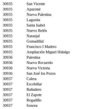
30935
San Vicente
30935
Apazotal
30935
Nueva Palestina
30935
Lagunita
30935
Santa Isabel
30935
Nuevo Belén
30935
Naranjal
30935
Granadillal
30935
Francisco I Madero
30935
Ampliación Miguel Hidalgo
30936
Palestina
30936
Nuevo Recuerdo
30936
Nueva Victoria
30936
San José los Pozos
30937
Calera
30937
Escobillar
30937
Bañadero
30937
El Zapote
30937
Regadillo
30937
Sonora