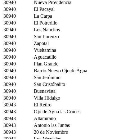
30940
Nueva Providencia
30940
El Pacayal
30940
La Carpa
30940
El Potrerillo
30940
Los Nancitos
30940
San Lorenzo
30940
Zapotal
30940
Vueltamina
30940
Aguacatillo
30940
Plan Grande
30940
Barrio Nuevo Ojo de Agua
30940
San Jerónimo
30940
San Cristóbalito
30940
Buenavista
30940
Villa Hidalgo
30943
El Retiro
30943
Ojo de Agua las Cruces
30943
Altamirano
30943
Antonio las Juntas
30943
20 de Noviembre
30943
Los Mezcales