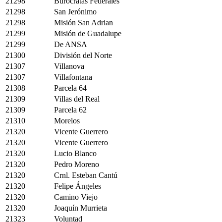
21298
Burócratas Federales
21298
San Jerónimo
21298
Misión San Adrian
21299
Misión de Guadalupe
21299
De ANSA
21300
División del Norte
21307
Villanova
21307
Villafontana
21308
Parcela 64
21309
Villas del Real
21309
Parcela 62
21310
Morelos
21320
Vicente Guerrero
21320
Vicente Guerrero
21320
Lucio Blanco
21320
Pedro Moreno
21320
Crnl. Esteban Cantú
21320
Felipe Ángeles
21320
Camino Viejo
21320
Joaquín Murrieta
21323
Voluntad