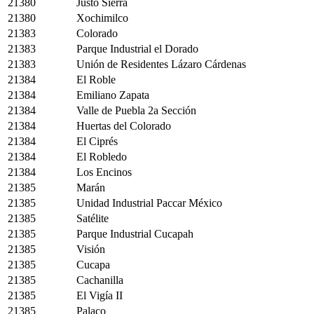
21380
Justo Sierra
21380
Xochimilco
21383
Colorado
21383
Parque Industrial el Dorado
21383
Unión de Residentes Lázaro Cárdenas
21384
El Roble
21384
Emiliano Zapata
21384
Valle de Puebla 2a Sección
21384
Huertas del Colorado
21384
El Ciprés
21384
El Robledo
21384
Los Encinos
21385
Marán
21385
Unidad Industrial Paccar México
21385
Satélite
21385
Parque Industrial Cucapah
21385
Visión
21385
Cucapa
21385
Cachanilla
21385
El Vigía II
21385
Palaco