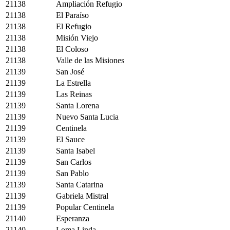
21138
Ampliación Refugio
21138
El Paraíso
21138
El Refugio
21138
Misión Viejo
21138
El Coloso
21138
Valle de las Misiones
21139
San José
21139
La Estrella
21139
Las Reinas
21139
Santa Lorena
21139
Nuevo Santa Lucia
21139
Centinela
21139
El Sauce
21139
Santa Isabel
21139
San Carlos
21139
San Pablo
21139
Santa Catarina
21139
Gabriela Mistral
21139
Popular Centinela
21140
Esperanza
21140
Loma Linda