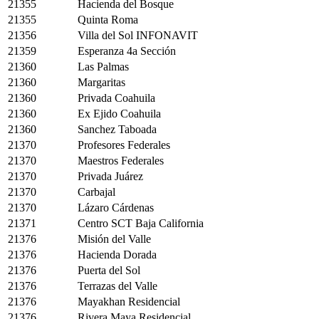
21355
Hacienda del Bosque
21355
Quinta Roma
21356
Villa del Sol INFONAVIT
21359
Esperanza 4a Sección
21360
Las Palmas
21360
Margaritas
21360
Privada Coahuila
21360
Ex Ejido Coahuila
21360
Sanchez Taboada
21370
Profesores Federales
21370
Maestros Federales
21370
Privada Juárez
21370
Carbajal
21370
Lázaro Cárdenas
21371
Centro SCT Baja California
21376
Misión del Valle
21376
Hacienda Dorada
21376
Puerta del Sol
21376
Terrazas del Valle
21376
Mayakhan Residencial
21376
Rivera Maya Residencial