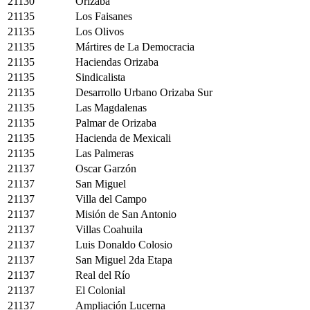
21130
Orizaba
21135
Los Faisanes
21135
Los Olivos
21135
Mártires de La Democracia
21135
Haciendas Orizaba
21135
Sindicalista
21135
Desarrollo Urbano Orizaba Sur
21135
Las Magdalenas
21135
Palmar de Orizaba
21135
Hacienda de Mexicali
21135
Las Palmeras
21137
Oscar Garzón
21137
San Miguel
21137
Villa del Campo
21137
Misión de San Antonio
21137
Villas Coahuila
21137
Luis Donaldo Colosio
21137
San Miguel 2da Etapa
21137
Real del Río
21137
El Colonial
21137
Ampliación Lucerna