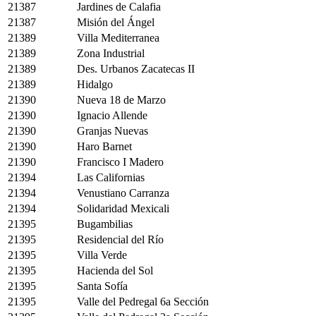
21387
Jardines de Calafia
21387
Misión del Ángel
21389
Villa Mediterranea
21389
Zona Industrial
21389
Des. Urbanos Zacatecas II
21389
Hidalgo
21390
Nueva 18 de Marzo
21390
Ignacio Allende
21390
Granjas Nuevas
21390
Haro Barnet
21390
Francisco I Madero
21394
Las Californias
21394
Venustiano Carranza
21394
Solidaridad Mexicali
21395
Bugambilias
21395
Residencial del Río
21395
Villa Verde
21395
Hacienda del Sol
21395
Santa Sofía
21395
Valle del Pedregal 6a Sección