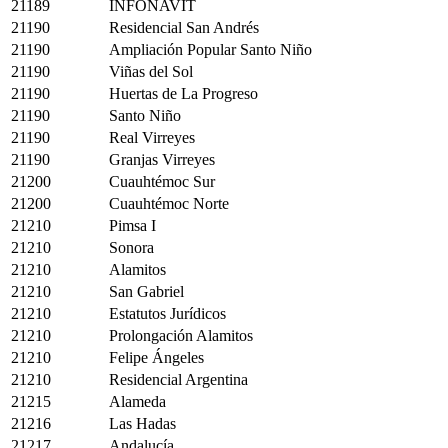
21189
INFONAVIT
21190
Residencial San Andrés
21190
Ampliación Popular Santo Niño
21190
Viñas del Sol
21190
Huertas de La Progreso
21190
Santo Niño
21190
Real Virreyes
21190
Granjas Virreyes
21200
Cuauhtémoc Sur
21200
Cuauhtémoc Norte
21210
Pimsa I
21210
Sonora
21210
Alamitos
21210
San Gabriel
21210
Estatutos Jurídicos
21210
Prolongación Alamitos
21210
Felipe Ángeles
21210
Residencial Argentina
21215
Alameda
21216
Las Hadas
21217
Andalucía