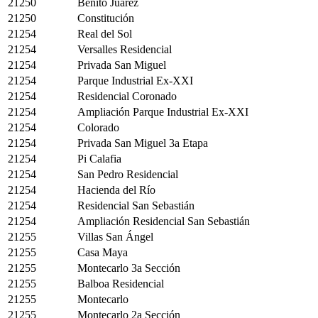
21250
Benito Juárez
21250
Constitución
21254
Real del Sol
21254
Versalles Residencial
21254
Privada San Miguel
21254
Parque Industrial Ex-XXI
21254
Residencial Coronado
21254
Ampliación Parque Industrial Ex-XXI
21254
Colorado
21254
Privada San Miguel 3a Etapa
21254
Pi Calafia
21254
San Pedro Residencial
21254
Hacienda del Río
21254
Residencial San Sebastián
21254
Ampliación Residencial San Sebastián
21255
Villas San Ángel
21255
Casa Maya
21255
Montecarlo 3a Sección
21255
Balboa Residencial
21255
Montecarlo
21255
Montecarlo 2a Sección