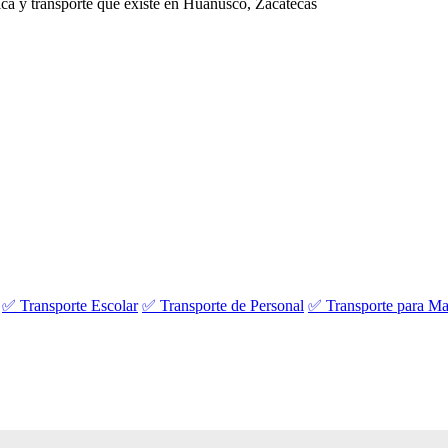
ica y transporte que existe en Huanusco, Zacatecas
✅ Transporte Escolar
✅ Transporte de Personal
✅ Transporte para Ma