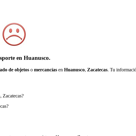
nsporte en Huanusco.
ado de objetos
o
mercancías
en
Huanusco
,
Zacatecas
. Tu informaci
o, Zacatecas?
ecas?