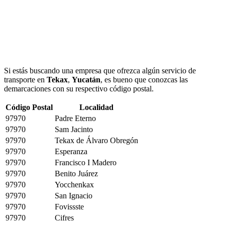
Si estás buscando una empresa que ofrezca algún servicio de
transporte en
Tekax
,
Yucatán
, es bueno que conozcas las
demarcaciones con su respectivo código postal.
Código Postal
Localidad
97970
Padre Eterno
97970
Sam Jacinto
97970
Tekax de Álvaro Obregón
97970
Esperanza
97970
Francisco I Madero
97970
Benito Juárez
97970
Yocchenkax
97970
San Ignacio
97970
Fovissste
97970
Cifres