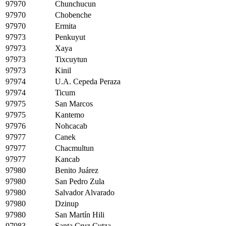
97970
Chunchucun
97970
Chobenche
97970
Ermita
97973
Penkuyut
97973
Xaya
97973
Tixcuytun
97973
Kinil
97974
U.A. Cepeda Peraza
97974
Ticum
97975
San Marcos
97975
Kantemo
97976
Nohcacab
97977
Canek
97977
Chacmultun
97977
Kancab
97980
Benito Juárez
97980
San Pedro Zula
97980
Salvador Alvarado
97980
Dzinup
97980
San Martín Hili
97983
Santa Cruz Cutza