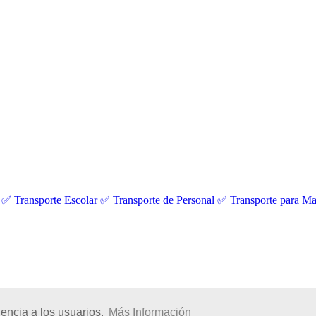
✅ Transporte Escolar
✅ Transporte de Personal
✅ Transporte para Ma
encia a los usuarios.
Más Información