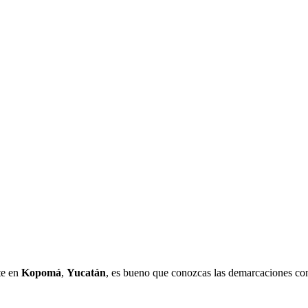
te en
Kopomá
,
Yucatán
, es bueno que conozcas las demarcaciones con