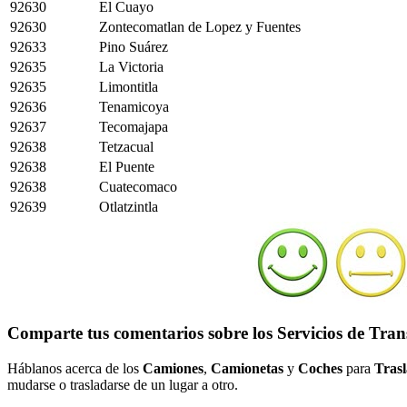
92630
El Cuayo
92630
Zontecomatlan de Lopez y Fuentes
92633
Pino Suárez
92635
La Victoria
92635
Limontitla
92636
Tenamicoya
92637
Tecomajapa
92638
Tetzacual
92638
El Puente
92638
Cuatecomaco
92639
Otlatzintla
Comparte tus comentarios sobre los Servicios de Tra
Háblanos acerca de los
Camiones
,
Camionetas
y
Coches
para
Trasl
mudarse o trasladarse de un lugar a otro.