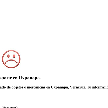
nsporte en Uxpanapa.
ado de objetos
o
mercancías
en
Uxpanapa
,
Veracruz
. Tu informaci
a, Veracruz?