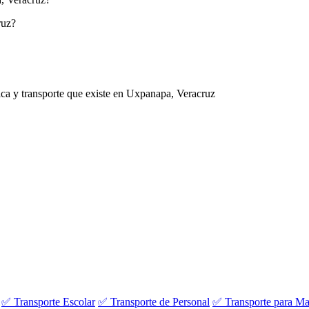
ruz?
ica y transporte que existe en Uxpanapa, Veracruz
✅ Transporte Escolar
✅ Transporte de Personal
✅ Transporte para Ma