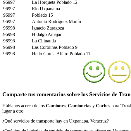
96997
La Horqueta Poblado 12
96997
Rio Uxpanama
96997
Poblado 15
96997
Antonio Rodríguez Martín
96998
Ignacio Zaragoza
96998
Hidalgo Amajac
96998
La Chinantla
96998
Las Corolinas Poblado 9
96998
Helio Garcia Alfaro Poblado 11
Comparte tus comentarios sobre los Servicios de Tra
Háblanos acerca de los
Camiones
,
Camionetas
y
Coches
para
Trasl
lugar a otro.
¿Qué servicios de transporte hay en Uxpanapa, Veracruz?
¿Qué tipo de logística de servicio de transporte se ofrece en Uxpanap