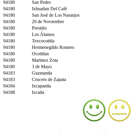
94180
San Pedro
94180
Ixhuatlan Del Café
94180
San José de Los Naranjos
94180
20 de Noviembre
94180
Presidio
94180
Los Álamos
94180
Texcocotitla
94180
Hermenegildo Romero
94180
Ocotitlan
94180
Martinez Zota
94180
3 de Mayo
94183
Guzmantla
94183
Crucero de Zapata
94184
Ixcapantla
94188
Ixcatla