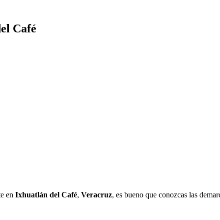
del Café
te en
Ixhuatlán del Café
,
Veracruz
, es bueno que conozcas las demarc