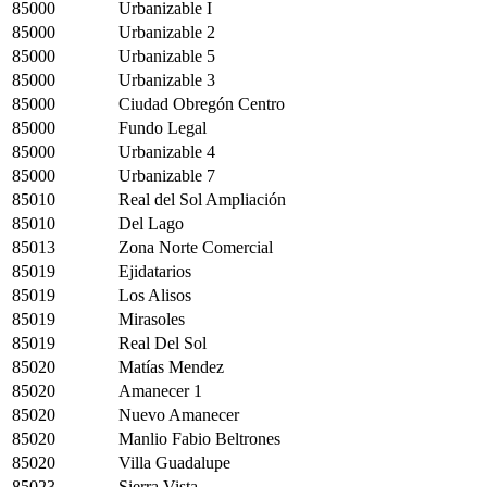
85000
Urbanizable I
85000
Urbanizable 2
85000
Urbanizable 5
85000
Urbanizable 3
85000
Ciudad Obregón Centro
85000
Fundo Legal
85000
Urbanizable 4
85000
Urbanizable 7
85010
Real del Sol Ampliación
85010
Del Lago
85013
Zona Norte Comercial
85019
Ejidatarios
85019
Los Alisos
85019
Mirasoles
85019
Real Del Sol
85020
Matías Mendez
85020
Amanecer 1
85020
Nuevo Amanecer
85020
Manlio Fabio Beltrones
85020
Villa Guadalupe
85023
Sierra Vista