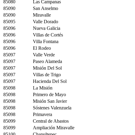
85080
Las Campanas
85090
San Anselmo
85090
Miravalle
85095
Valle Dorado
85096
Nueva Galicia
85096
Villas de Cortés
85096
Villa Fontana
85096
El Rodeo
85097
Valle Verde
85097
Paseo Alameda
85097
Misión Del Sol
85097
Villas de Trigo
85097
Hacienda Del Sol
85098
La Misión
85098
Primero de Mayo
85098
Misión San Javier
85098
Sóstenes Valenzuela
85098
Primavera
85099
Central de Abastos
85099
Ampliación Miravalle
85100
Chapultepec