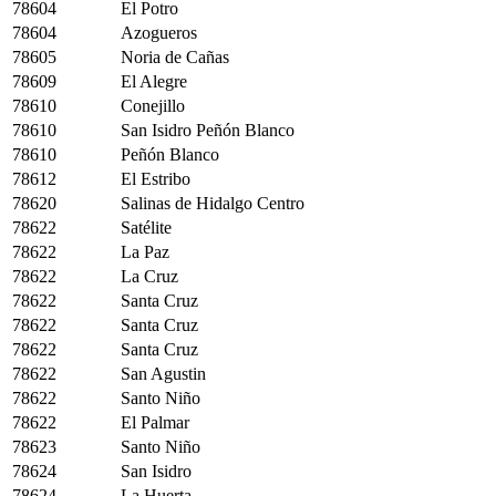
78604
El Potro
78604
Azogueros
78605
Noria de Cañas
78609
El Alegre
78610
Conejillo
78610
San Isidro Peñón Blanco
78610
Peñón Blanco
78612
El Estribo
78620
Salinas de Hidalgo Centro
78622
Satélite
78622
La Paz
78622
La Cruz
78622
Santa Cruz
78622
Santa Cruz
78622
Santa Cruz
78622
San Agustin
78622
Santo Niño
78622
El Palmar
78623
Santo Niño
78624
San Isidro
78624
La Huerta