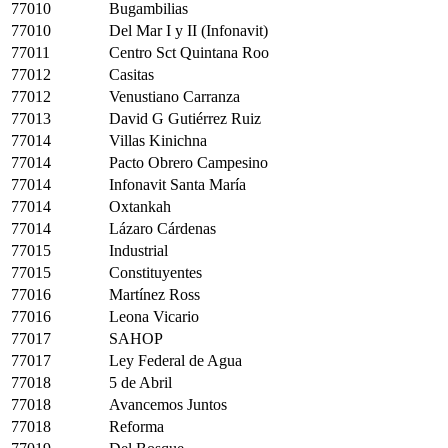
77010
Bugambilias
77010
Del Mar I y II (Infonavit)
77011
Centro Sct Quintana Roo
77012
Casitas
77012
Venustiano Carranza
77013
David G Gutiérrez Ruiz
77014
Villas Kinichna
77014
Pacto Obrero Campesino
77014
Infonavit Santa María
77014
Oxtankah
77014
Lázaro Cárdenas
77015
Industrial
77015
Constituyentes
77016
Martínez Ross
77016
Leona Vicario
77017
SAHOP
77017
Ley Federal de Agua
77018
5 de Abril
77018
Avancemos Juntos
77018
Reforma