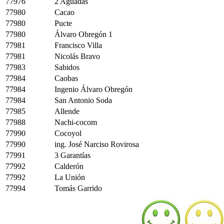
77976
2 Aguadas
77980
Cacao
77980
Pucte
77980
Álvaro Obregón 1
77981
Francisco Villa
77981
Nicolás Bravo
77983
Sabidos
77984
Caobas
77984
Ingenio Álvaro Obregón
77984
San Antonio Soda
77985
Allende
77988
Nachi-cocom
77990
Cocoyol
77990
ing. José Narciso Rovirosa
77991
3 Garantías
77992
Calderón
77992
La Unión
77994
Tomás Garrido