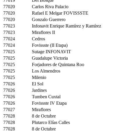
77019
Del Bosque
77020
Carlos Riva Palacio
77020
Rafael E Melgar FOVISSSTE
77020
Gonzalo Guerrero
77023
Infonavit Enrique Ramírez y Ramírez
77023
Miraflores II
77024
Cedros
77024
Fovissste (II Etapa)
77025
Sutage INFONAVIT
77025
Guadalupe Victoria
77025
Forjadores de Quintana Roo
77025
Los Almendros
77025
Milenio
77026
El Sol
77026
Jardines
77026
Tumben Cuxtal
77026
Fovissste IV Etapa
77027
Miraflores
77028
8 de Octubre
77028
Plutarco Elías Calles
77028
8 de Octubre