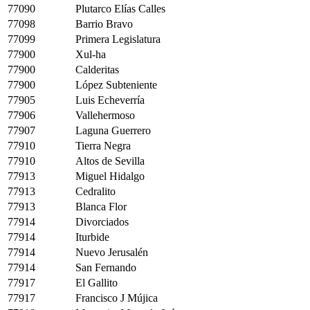
77090
Plutarco Elías Calles
77098
Barrio Bravo
77099
Primera Legislatura
77900
Xul-ha
77900
Calderitas
77900
López Subteniente
77905
Luis Echeverría
77906
Vallehermoso
77907
Laguna Guerrero
77910
Tierra Negra
77910
Altos de Sevilla
77913
Miguel Hidalgo
77913
Cedralito
77913
Blanca Flor
77914
Divorciados
77914
Iturbide
77914
Nuevo Jerusalén
77914
San Fernando
77917
El Gallito
77917
Francisco J Mújica