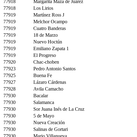
77918
Margarita Maza de Juárez
77918
Los Lirios
77919
Martínez Ross J
77919
Melchor Ocampo
77919
Cuatro Banderas
77919
18 de Marzo
77919
Nuevo Hoctún
77919
Emiliano Zapata 1
77919
El Progreso
77920
Chac-choben
77923
Pedro Antonio Santos
77925
Buena Fe
77927
Lázaro Cárdenas
77928
Avila Camacho
77930
Bacalar
77930
Salamanca
77930
Sor Juana Inés de La Cruz
77930
5 de Mayo
77930
Nueva Creación
77930
Salinas de Gortari
77930
Mario Villanueva