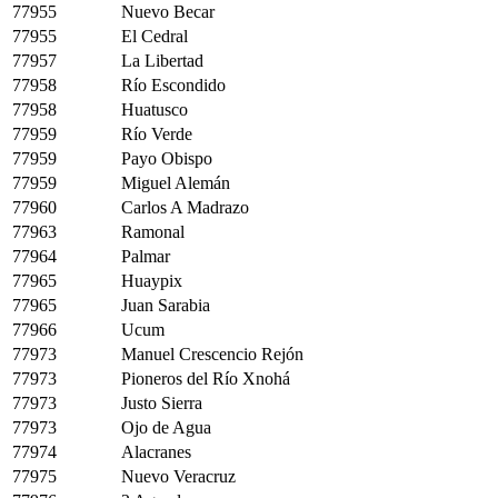
77955
Nuevo Becar
77955
El Cedral
77957
La Libertad
77958
Río Escondido
77958
Huatusco
77959
Río Verde
77959
Payo Obispo
77959
Miguel Alemán
77960
Carlos A Madrazo
77963
Ramonal
77964
Palmar
77965
Huaypix
77965
Juan Sarabia
77966
Ucum
77973
Manuel Crescencio Rejón
77973
Pioneros del Río Xnohá
77973
Justo Sierra
77973
Ojo de Agua
77974
Alacranes
77975
Nuevo Veracruz