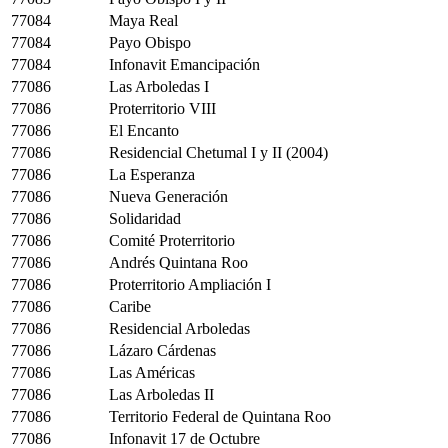
77084
Maya Real
77084
Payo Obispo
77084
Infonavit Emancipación
77086
Las Arboledas I
77086
Proterritorio VIII
77086
El Encanto
77086
Residencial Chetumal I y II (2004)
77086
La Esperanza
77086
Nueva Generación
77086
Solidaridad
77086
Comité Proterritorio
77086
Andrés Quintana Roo
77086
Proterritorio Ampliación I
77086
Caribe
77086
Residencial Arboledas
77086
Lázaro Cárdenas
77086
Las Américas
77086
Las Arboledas II
77086
Territorio Federal de Quintana Roo
77086
Infonavit 17 de Octubre