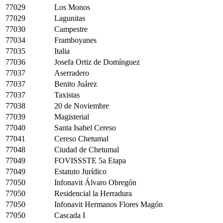
77029
Los Monos
77029
Lagunitas
77030
Campestre
77034
Framboyanes
77035
Italia
77036
Josefa Ortiz de Domínguez
77037
Aserradero
77037
Benito Juárez
77037
Taxistas
77038
20 de Noviembre
77039
Magisterial
77040
Santa Isabel Cereso
77041
Cereso Chetumal
77048
Ciudad de Chetumal
77049
FOVISSSTE 5a Etapa
77049
Estatuto Jurídico
77050
Infonavit Álvaro Obregón
77050
Residencial la Herradura
77050
Infonavit Hermanos Flores Magón
77050
Cascada I