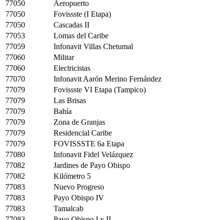
77050
Aeropuerto
77050
Fovissste (I Etapa)
77050
Cascadas II
77053
Lomas del Caribe
77059
Infonavit Villas Chetumal
77060
Militar
77060
Electricistas
77070
Infonavit Aarón Merino Fernández
77079
Fovissste VI Etapa (Tampico)
77079
Las Brisas
77079
Bahía
77079
Zona de Granjas
77079
Residencial Caribe
77079
FOVISSSTE 6a Etapa
77080
Infonavit Fidel Velázquez
77082
Jardines de Payo Obispo
77082
Kilómetro 5
77083
Nuevo Progreso
77083
Payo Obispo IV
77083
Tamalcab
77083
Payo Obispo I y II