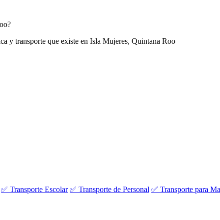
Roo?
ica y transporte que existe en Isla Mujeres, Quintana Roo
✅ Transporte Escolar
✅ Transporte de Personal
✅ Transporte para Ma