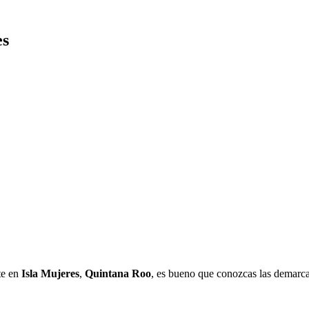
es
te en
Isla Mujeres
,
Quintana Roo
, es bueno que conozcas las demarca