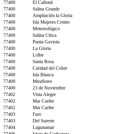
77400
El Cañotal
77400
Salina Grande
77400
Ampliación la Gloria
77400
Isla Mujeres Centro
77400
Metereológico
77400
Salina Chica
77400
Punta Gaviota
77400
La Gloria
77400
Lolbe
77400
Santa Rosa
77400
Caridad del Cobre
77400
Isla Blanca
77400
Miraflores
77400
23 de Noviembre
77402
Vista Alegre
77402
Mar Caribe
77402
Mar Caribe
77403
Faro
77403
Del Sureste
77404
Lagunamar
77406
Islote de Carbonera