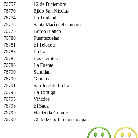
76757
12 de Diciembre
76770
Ejido San Nicolás
76774
La Trinidad
76775
Santa María del Camino
76775
Bordo Blanco
76780
Fuentezuelas
76781
El Tejocote
76783
La Laja
76785
Los Cerritos
76786
La Fuente
76790
Santillán
76790
Granjas
76791
San José de La Laja
76795
La Tortuga
76795
Viñedos
76796
El Sáuz
76799
Hacienda Grande
76799
Club de Golf Tequisquiapan