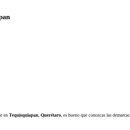
apan
te en
Tequisquiapan
,
Querétaro
, es bueno que conozcas las demarcaci