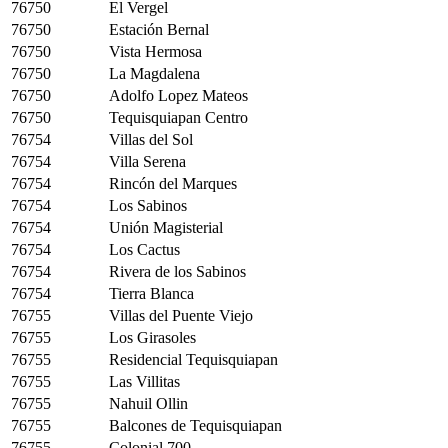
76750
El Vergel
76750
Estación Bernal
76750
Vista Hermosa
76750
La Magdalena
76750
Adolfo Lopez Mateos
76750
Tequisquiapan Centro
76754
Villas del Sol
76754
Villa Serena
76754
Rincón del Marques
76754
Los Sabinos
76754
Unión Magisterial
76754
Los Cactus
76754
Rivera de los Sabinos
76754
Tierra Blanca
76755
Villas del Puente Viejo
76755
Los Girasoles
76755
Residencial Tequisquiapan
76755
Las Villitas
76755
Nahuil Ollin
76755
Balcones de Tequisquiapan
76755
Colonial 700