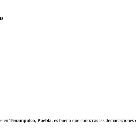
o
te en
Tenampulco
,
Puebla
, es bueno que conozcas las demarcaciones c