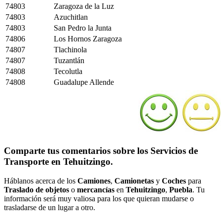
74803
Zaragoza de la Luz
74803
Azuchitlan
74803
San Pedro la Junta
74806
Los Hornos Zaragoza
74807
Tlachinola
74807
Tuzantlán
74808
Tecolutla
74808
Guadalupe Allende
Comparte tus comentarios sobre los Servicios de
Transporte en Tehuitzingo.
Háblanos acerca de los
Camiones
,
Camionetas
y
Coches
para
Traslado de objetos
o
mercancías
en
Tehuitzingo
,
Puebla
. Tu
información será muy valiosa para los que quieran mudarse o
trasladarse de un lugar a otro.