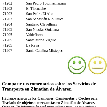
71202
San Pedro Totomachapam
71202
El Tlacuache
71203
San Pedro El Alto
71203
San Sebastián Rio Dulce
71204
Santiago Clavellinas
71205
San Nicolás Quialana
71205
Valdeflores
71205
Santa Maria Vigallo
71205
La Raya
71207
Santa Catalina Mixtepec
Comparte tus comentarios sobre los Servicios de
Transporte en Zimatlán de Álvarez.
Háblanos acerca de los
Camiones
,
Camionetas
y
Coches
para
Traslado de objetos
o
mercancías
en
Zimatlán de Álvarez
,
Oaxaca
. Tu información será muy valiosa para los que quieran