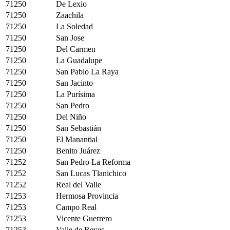
71250
De Lexio
71250
Zaachila
71250
La Soledad
71250
San Jose
71250
Del Carmen
71250
La Guadalupe
71250
San Pablo La Raya
71250
San Jacinto
71250
La Purísima
71250
San Pedro
71250
Del Niño
71250
San Sebastián
71250
El Manantial
71250
Benito Juárez
71252
San Pedro La Reforma
71252
San Lucas Tlanichico
71252
Real del Valle
71253
Hermosa Provincia
71253
Campo Real
71253
Vicente Guerrero
71253
Valle de Reyes