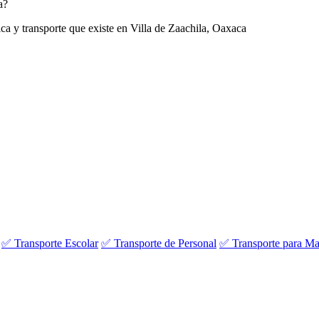
a?
ica y transporte que existe en Villa de Zaachila, Oaxaca
:
✅ Transporte Escolar
✅ Transporte de Personal
✅ Transporte para Ma