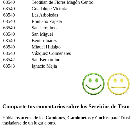
68540
Teotitlan de Flores Magón Centro
68540
Guadalupe Victoria
68540
Las Arboledas
68540
Emiliano Zapata
68540
San Jerónimo
68540
San Miguel
68540
Benito Juárez
68540
Miguel Hidalgo
68540
Vázquez Colmenares
68542
San Bernardino
68543
Ignacio Mejia
Comparte tus comentarios sobre los Servicios de Tran
Háblanos acerca de los
Camiones
,
Camionetas
y
Coches
para
Trasl
trasladarse de un lugar a otro.