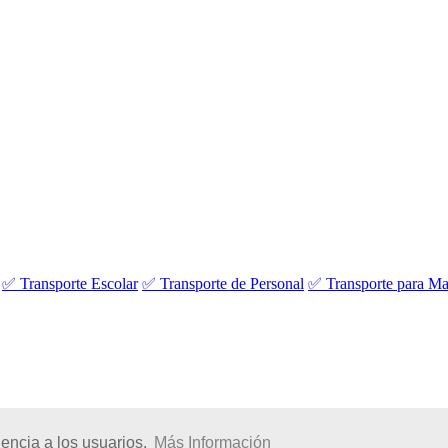
✅ Transporte Escolar
✅ Transporte de Personal
✅ Transporte para Ma
encia a los usuarios.
Más Información