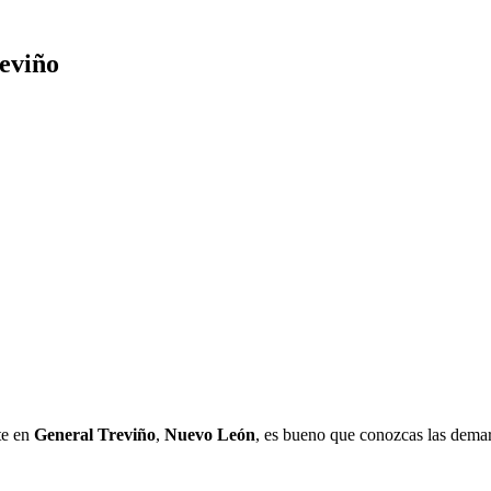
reviño
te en
General Treviño
,
Nuevo León
, es bueno que conozcas las demar