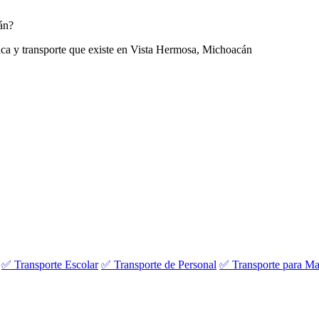
án?
tica y transporte que existe en Vista Hermosa, Michoacán
✅ Transporte Escolar
✅ Transporte de Personal
✅ Transporte para Ma