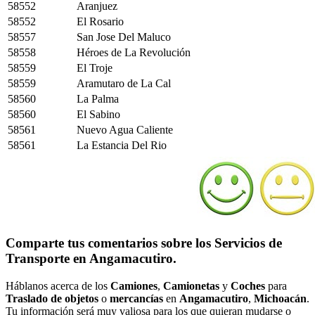
58552
Aranjuez
58552
El Rosario
58557
San Jose Del Maluco
58558
Héroes de La Revolución
58559
El Troje
58559
Aramutaro de La Cal
58560
La Palma
58560
El Sabino
58561
Nuevo Agua Caliente
58561
La Estancia Del Rio
Comparte tus comentarios sobre los Servicios de
Transporte en Angamacutiro.
Háblanos acerca de los
Camiones
,
Camionetas
y
Coches
para
Traslado de objetos
o
mercancías
en
Angamacutiro
,
Michoacán
.
Tu información será muy valiosa para los que quieran mudarse o