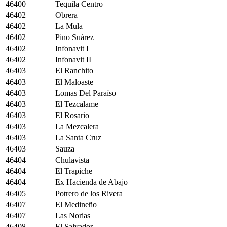
46400
Tequila Centro
46402
Obrera
46402
La Mula
46402
Pino Suárez
46402
Infonavit I
46402
Infonavit II
46403
El Ranchito
46403
El Maloaste
46403
Lomas Del Paraíso
46403
El Tezcalame
46403
El Rosario
46403
La Mezcalera
46403
La Santa Cruz
46403
Sauza
46404
Chulavista
46404
El Trapiche
46404
Ex Hacienda de Abajo
46405
Potrero de los Rivera
46407
El Medineño
46407
Las Norias
46408
El Salvador