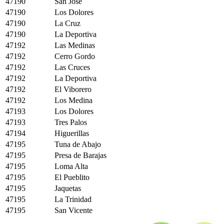
47190
San Jose
47190
Los Dolores
47190
La Cruz
47190
La Deportiva
47192
Las Medinas
47192
Cerro Gordo
47192
Las Cruces
47192
La Deportiva
47192
El Viborero
47192
Los Medina
47193
Los Dolores
47193
Tres Palos
47194
Higuerillas
47195
Tuna de Abajo
47195
Presa de Barajas
47195
Loma Alta
47195
El Pueblito
47195
Jaquetas
47195
La Trinidad
47195
San Vicente