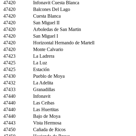
47420
Infonavit Cuesta Blanca
47420
Balcones Del Lago
47420
Cuesta Blanca
47420
San Miguel II
47420
Arboledas de San Martin
47420
San Miguel I
47420
Horizontal Hernando de Martell
47420
Monte Calvario
47423
La Ladrera
47425
La Luz
47425
Estación
47430
Pueblo de Moya
47432
La Adelita
47433
Granadillas
47440
Infonavit
47440
Las Ceibas
47440
Las Huertitas
47440
Bajo de Moya
47443
Vista Hermosa
47450
Cañada de Ricos