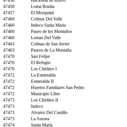
47450
Hacienda de Bravo
47450
Loma Bonita
47457
El Mezquital
47460
Colinas Del Valle
47460
Indeco Santa Maria
47460
Paseo de los Montaños
47460
Lomas Del Valle
47463
Colinas de San Javier
47463
Paseos de La Montaña
47470
San Felipe
47470
El Refugio
47470
Los Chirlitos I
47472
La Esmeralda
47472
Esmeralda II
47472
Huertos Familiares San Pedro
47472
Municipio Libre
47473
Los Chirlitos II
47473
Indeco
47473
Alvarez Del Castillo
47473
La Aurora
47474
Santa María