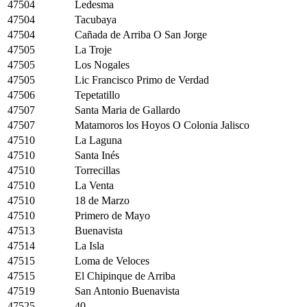
47504
Ledesma
47504
Tacubaya
47504
Cañada de Arriba O San Jorge
47505
La Troje
47505
Los Nogales
47505
Lic Francisco Primo de Verdad
47506
Tepetatillo
47507
Santa Maria de Gallardo
47507
Matamoros los Hoyos O Colonia Jalisco
47510
La Laguna
47510
Santa Inés
47510
Torrecillas
47510
La Venta
47510
18 de Marzo
47510
Primero de Mayo
47513
Buenavista
47514
La Isla
47515
Loma de Veloces
47515
El Chipinque de Arriba
47519
San Antonio Buenavista
47525
40