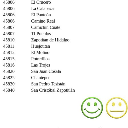
45806
El Crucero
45806
La Calabaza
45806
El Panteón
45806
Camino Real
45807
Camichin Cuate
45807
11 Pueblos
45810
Zapotitan de Hidalgo
45811
Huejotitan
45812
El Molino
45815
Potrerillos
45816
Las Trojes
45820
San Juan Cosala
45825
Chantepec
45830
San Pedro Tesistán
45840
San Cristóbal Zapotitlán