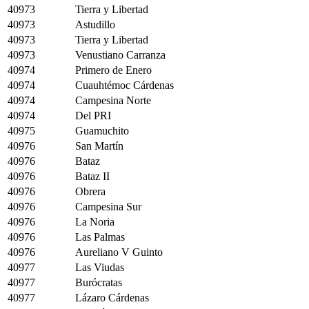
40973
Tierra y Libertad
40973
Astudillo
40973
Tierra y Libertad
40973
Venustiano Carranza
40974
Primero de Enero
40974
Cuauhtémoc Cárdenas
40974
Campesina Norte
40974
Del PRI
40975
Guamuchito
40976
San Martín
40976
Bataz
40976
Bataz II
40976
Obrera
40976
Campesina Sur
40976
La Noria
40976
Las Palmas
40976
Aureliano V Guinto
40977
Las Viudas
40977
Burócratas
40977
Lázaro Cárdenas