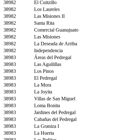
38982
El Cuitzillo
38982
Los Laureles
38982
Las Misiones II
38982
Santa Rita
38982
Comercial Guanajuato
38982
Las Misiones
38982
La Deseada de Arriba
38982
Independencia
38983
Áreas del Pedregal
38983
Las Aguilillas
38983
Los Pinos
38983
El Pedregal
38983
La Mora
38983
La Joyita
38983
Villas de San Miguel
38983
Loma Bonita
38983
Jardines del Pedregal
38983
Cabañas del Pedregal
38983
La Graniza I
38983
La Huerta
38983
Las Peñitas