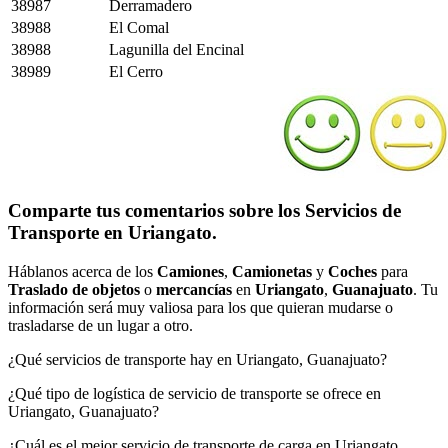
38987
Derramadero
38988
El Comal
38988
Lagunilla del Encinal
38989
El Cerro
Comparte tus comentarios sobre los Servicios de
Transporte en Uriangato.
Háblanos acerca de los
Camiones
,
Camionetas
y
Coches
para
Traslado de objetos
o
mercancías
en
Uriangato
,
Guanajuato
. Tu
información será muy valiosa para los que quieran mudarse o
trasladarse de un lugar a otro.
¿Qué servicios de transporte hay en Uriangato, Guanajuato?
¿Qué tipo de logística de servicio de transporte se ofrece en
Uriangato, Guanajuato?
¿Cuál es el mejor servicio de transporte de carga en Uriangato,