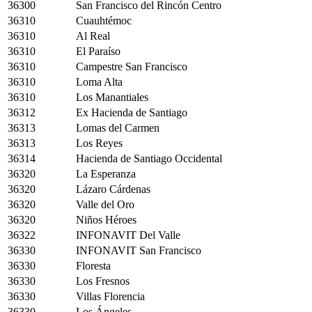
36300
San Francisco del Rincón Centro
36310
Cuauhtémoc
36310
Al Real
36310
El Paraíso
36310
Campestre San Francisco
36310
Loma Alta
36310
Los Manantiales
36312
Ex Hacienda de Santiago
36313
Lomas del Carmen
36313
Los Reyes
36314
Hacienda de Santiago Occidental
36320
La Esperanza
36320
Lázaro Cárdenas
36320
Valle del Oro
36320
Niños Héroes
36322
INFONAVIT Del Valle
36330
INFONAVIT San Francisco
36330
Floresta
36330
Los Fresnos
36330
Villas Florencia
36330
Los Ángeles