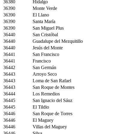
36380
Hidalgo
36390
Monte Verde
36390
El Llano
36390
Santa María
36390
San Miguel Plus
36440
San Cristóbal
36440
Guadalupe del Mezquitillo
36440
Jesús del Monte
36441
San Francisco
36441
Francisco
36442
San Germán
36443
Arroyo Seco
36443
Loma de San Rafael
36443
San Roque de Montes
36444
Los Remedios
36445
San Ignacio del Sáuz
36445
El Tildio
36446
San Roque de Torres
36446
El Maguey
36446
Villas del Maguey
36446
Silva