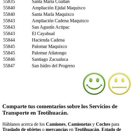
55835
Santa María Coatlan
55840
Ampliación Ejidal Maquixco
55840
Santa María Maquixco
55843
Ampliación Cadena Maquixco
55843
San Agustín Actipac
55843
El Cayahual
55844
Hacienda Cadena
55845
Palomar Maquixco
55845
Palomar Atlatongo
55846
Santiago Zacualuca
55847
San Isidro del Progreso
Comparte tus comentarios sobre los Servicios de
Transporte en Teotihuacán.
Háblanos acerca de los
Camiones
,
Camionetas
y
Coches
para
Traslado de objetos
o
mercancías
en
Teotihuacán
,
Estado de