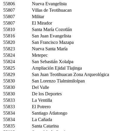
55806
Nueva Evangelista
55807
Villas de Teotihuacan
55807
Militar
55807
El Mirador
55810
Santa María Cozotlán
55816
San Juan Evangelista
55820
San Francisco Mazapa
55823
Nueva Santa María
55824
Metepec
55824
San Sebastián Xolalpa
55825
Ampliación Ejidal Tlajinga
55829
San Juan Teotihuacan Zona Arqueológica
55830
San Lorenzo Tlalmimilolpan
55830
Del Valle
55830
De los Deportes
55833
La Ventilla
55833
El Potrero
55834
Santiago Atlatongo
55834
La Cañada
55835
Santa Catarina