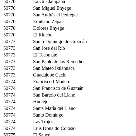
50770
La Guadalupana
50770
San Miguel Enyege
50770
San Andrés el Pedregal
50770
Emiliano Zapata
50770
Dolores Enyege
50770
El Rincón
50773
Santo Domingo de Guzmán
50773
San José del Río
50773
El Tecomate
50773
San Pablo de los Remedios
50773
San Mateo Ixtlahuaca
50773
Guadalupe Cachi
50774
Francisco I Madero
50774
San Francisco de Guzmán
50774
San Bartolo del Llano
50774
Huereje
50774
Santa María del Llano
50774
Santo Domingo
50774
Las Trojes
50774
Luis Donaldo Colosio
50775
El Sauco