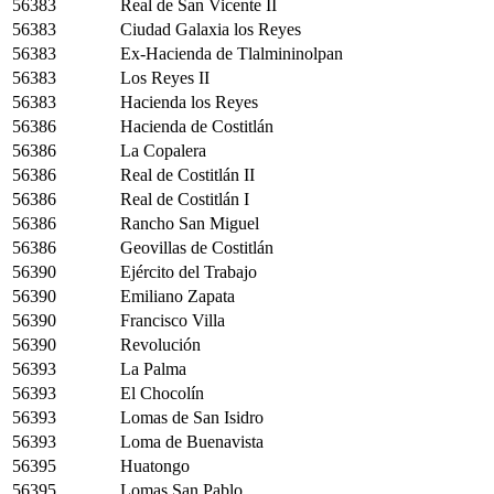
56383
Real de San Vicente II
56383
Ciudad Galaxia los Reyes
56383
Ex-Hacienda de Tlalmininolpan
56383
Los Reyes II
56383
Hacienda los Reyes
56386
Hacienda de Costitlán
56386
La Copalera
56386
Real de Costitlán II
56386
Real de Costitlán I
56386
Rancho San Miguel
56386
Geovillas de Costitlán
56390
Ejército del Trabajo
56390
Emiliano Zapata
56390
Francisco Villa
56390
Revolución
56393
La Palma
56393
El Chocolín
56393
Lomas de San Isidro
56393
Loma de Buenavista
56395
Huatongo
56395
Lomas San Pablo