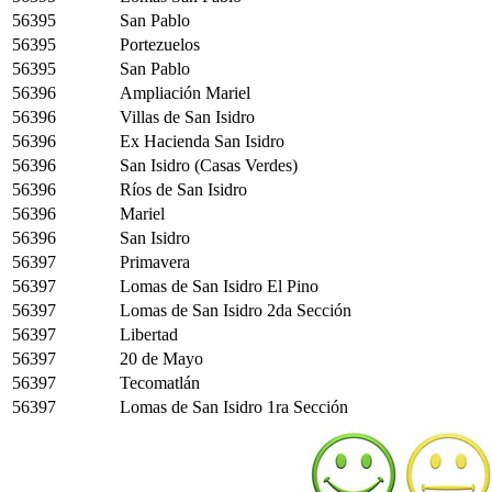
56395
San Pablo
56395
Portezuelos
56395
San Pablo
56396
Ampliación Mariel
56396
Villas de San Isidro
56396
Ex Hacienda San Isidro
56396
San Isidro (Casas Verdes)
56396
Ríos de San Isidro
56396
Mariel
56396
San Isidro
56397
Primavera
56397
Lomas de San Isidro El Pino
56397
Lomas de San Isidro 2da Sección
56397
Libertad
56397
20 de Mayo
56397
Tecomatlán
56397
Lomas de San Isidro 1ra Sección