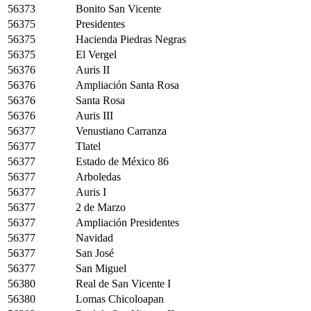
56373
Bonito San Vicente
56375
Presidentes
56375
Hacienda Piedras Negras
56375
El Vergel
56376
Auris II
56376
Ampliación Santa Rosa
56376
Santa Rosa
56376
Auris III
56377
Venustiano Carranza
56377
Tlatel
56377
Estado de México 86
56377
Arboledas
56377
Auris I
56377
2 de Marzo
56377
Ampliación Presidentes
56377
Navidad
56377
San José
56377
San Miguel
56380
Real de San Vicente I
56380
Lomas Chicoloapan