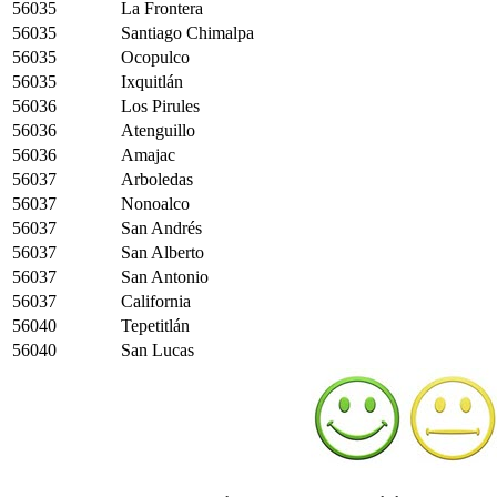
56035
La Frontera
56035
Santiago Chimalpa
56035
Ocopulco
56035
Ixquitlán
56036
Los Pirules
56036
Atenguillo
56036
Amajac
56037
Arboledas
56037
Nonoalco
56037
San Andrés
56037
San Alberto
56037
San Antonio
56037
California
56040
Tepetitlán
56040
San Lucas