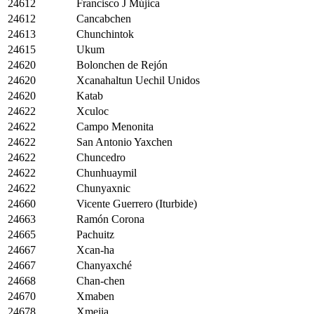
24612
Francisco J Mújica
24612
Cancabchen
24613
Chunchintok
24615
Ukum
24620
Bolonchen de Rejón
24620
Xcanahaltun Uechil Unidos
24620
Katab
24622
Xculoc
24622
Campo Menonita
24622
San Antonio Yaxchen
24622
Chuncedro
24622
Chunhuaymil
24622
Chunyaxnic
24660
Vicente Guerrero (Iturbide)
24663
Ramón Corona
24665
Pachuitz
24667
Xcan-ha
24667
Chanyaxché
24668
Chan-chen
24670
Xmaben
24678
Xmejia