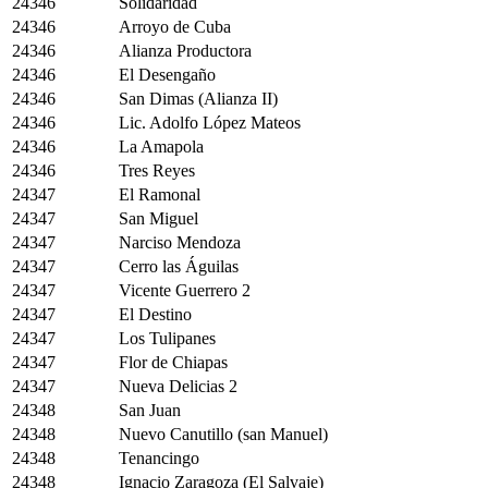
24346
Solidaridad
24346
Arroyo de Cuba
24346
Alianza Productora
24346
El Desengaño
24346
San Dimas (Alianza II)
24346
Lic. Adolfo López Mateos
24346
La Amapola
24346
Tres Reyes
24347
El Ramonal
24347
San Miguel
24347
Narciso Mendoza
24347
Cerro las Águilas
24347
Vicente Guerrero 2
24347
El Destino
24347
Los Tulipanes
24347
Flor de Chiapas
24347
Nueva Delicias 2
24348
San Juan
24348
Nuevo Canutillo (san Manuel)
24348
Tenancingo
24348
Ignacio Zaragoza (El Salvaje)