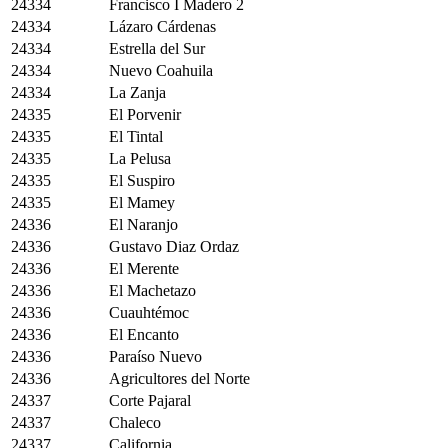
24334
Francisco I Madero 2
24334
Lázaro Cárdenas
24334
Estrella del Sur
24334
Nuevo Coahuila
24334
La Zanja
24335
El Porvenir
24335
El Tintal
24335
La Pelusa
24335
El Suspiro
24335
El Mamey
24336
El Naranjo
24336
Gustavo Diaz Ordaz
24336
El Merente
24336
El Machetazo
24336
Cuauhtémoc
24336
El Encanto
24336
Paraíso Nuevo
24336
Agricultores del Norte
24337
Corte Pajaral
24337
Chaleco
24337
California