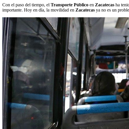
Con el paso del tiempo, el
Transporte Público
en
Zacatecas
ha tenid
importante. Hoy en día, la movilidad en
Zacatecas
ya no es un probl