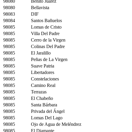
98080
Benito Juárez
98080
Bellavista
98083
DIF
98084
Santos Bañuelos
98085
Lomas de Cristo
98085
Villa Del Padre
98085
Cerro de la Virgen
98085
Colinas Del Padre
98085
El Jaralillo
98085
Peñas de La Virgen
98085
Suave Patria
98085
Libertadores
98085
Constelaciones
98085
Camino Real
98085
Terrazas
98085
El Chabeño
98085
Santa Bárbara
98085
Privada del Ángel
98085
Lomas Del Lago
98085
Ojo de Agua de Meléndrez
98085
El Diamante