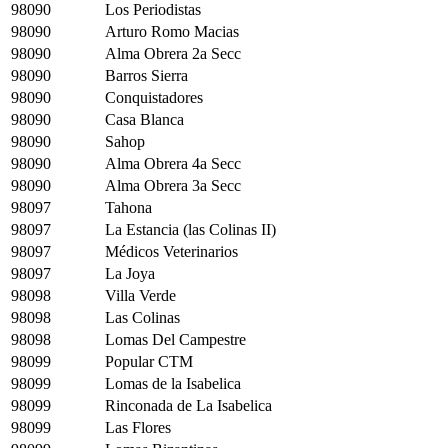
98090
Los Periodistas
98090
Arturo Romo Macias
98090
Alma Obrera 2a Secc
98090
Barros Sierra
98090
Conquistadores
98090
Casa Blanca
98090
Sahop
98090
Alma Obrera 4a Secc
98090
Alma Obrera 3a Secc
98097
Tahona
98097
La Estancia (las Colinas II)
98097
Médicos Veterinarios
98097
La Joya
98098
Villa Verde
98098
Las Colinas
98098
Lomas Del Campestre
98099
Popular CTM
98099
Lomas de la Isabelica
98099
Rinconada de La Isabelica
98099
Las Flores