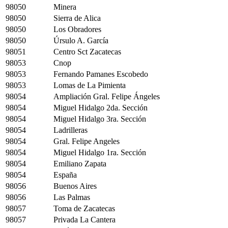
98050
Minera
98050
Sierra de Alica
98050
Los Obradores
98050
Úrsulo A. García
98051
Centro Sct Zacatecas
98053
Cnop
98053
Fernando Pamanes Escobedo
98053
Lomas de La Pimienta
98054
Ampliación Gral. Felipe Ángeles
98054
Miguel Hidalgo 2da. Sección
98054
Miguel Hidalgo 3ra. Sección
98054
Ladrilleras
98054
Gral. Felipe Angeles
98054
Miguel Hidalgo 1ra. Sección
98054
Emiliano Zapata
98054
España
98056
Buenos Aires
98056
Las Palmas
98057
Toma de Zacatecas
98057
Privada La Cantera