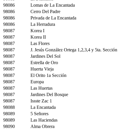
98086
Lomas de La Encantada
98086
Cerro Del Padre
98086
Privada de La Encantada
98086
La Herradura
98087
Korea I
98087
Korea II
98087
Las Flores
98087
J. Jesús González Ortega 1,2,3,4 y 5ta. Sección
98087
Jardines Del Sol
98087
Estrella de Oro
98087
Huerta Vieja
98087
El Orito 1a Sección
98087
Europa
98087
Las Huertas
98087
Jardines Del Bosque
98087
Issste Zac 1
98088
La Encantada
98089
5 Señores
98089
Las Haciendas
98090
Alma Obrera