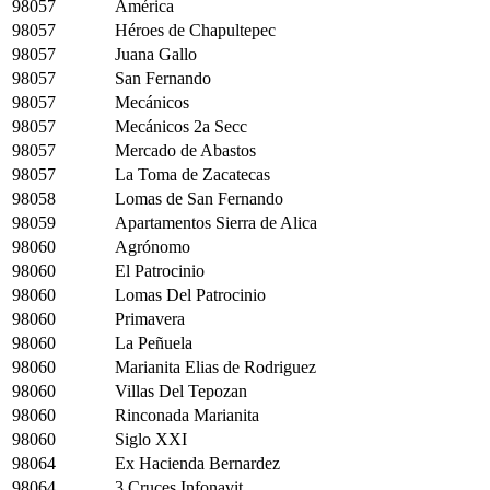
98057
América
98057
Héroes de Chapultepec
98057
Juana Gallo
98057
San Fernando
98057
Mecánicos
98057
Mecánicos 2a Secc
98057
Mercado de Abastos
98057
La Toma de Zacatecas
98058
Lomas de San Fernando
98059
Apartamentos Sierra de Alica
98060
Agrónomo
98060
El Patrocinio
98060
Lomas Del Patrocinio
98060
Primavera
98060
La Peñuela
98060
Marianita Elias de Rodriguez
98060
Villas Del Tepozan
98060
Rinconada Marianita
98060
Siglo XXI
98064
Ex Hacienda Bernardez
98064
3 Cruces Infonavit