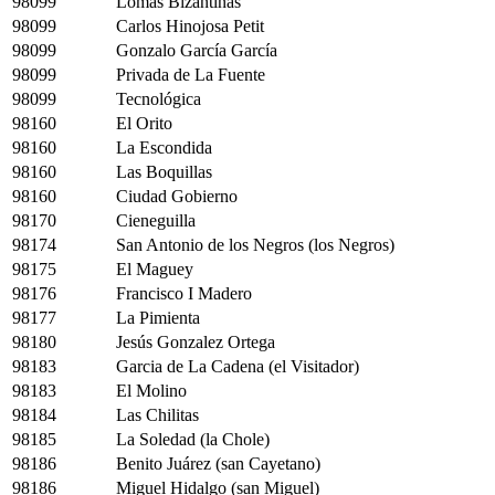
98099
Lomas Bizantinas
98099
Carlos Hinojosa Petit
98099
Gonzalo García García
98099
Privada de La Fuente
98099
Tecnológica
98160
El Orito
98160
La Escondida
98160
Las Boquillas
98160
Ciudad Gobierno
98170
Cieneguilla
98174
San Antonio de los Negros (los Negros)
98175
El Maguey
98176
Francisco I Madero
98177
La Pimienta
98180
Jesús Gonzalez Ortega
98183
Garcia de La Cadena (el Visitador)
98183
El Molino
98184
Las Chilitas
98185
La Soledad (la Chole)
98186
Benito Juárez (san Cayetano)
98186
Miguel Hidalgo (san Miguel)